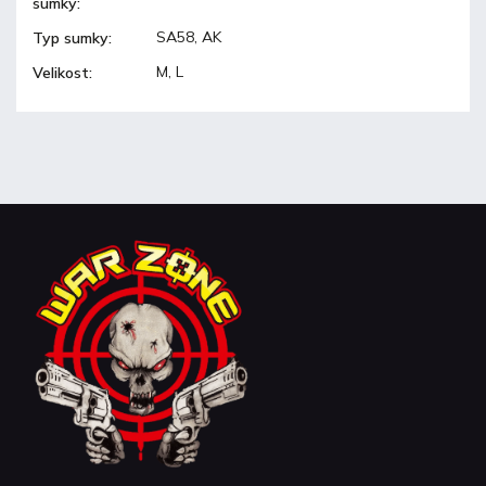
sumky
:
SA58, AK
Typ sumky
:
M, L
Velikost
: