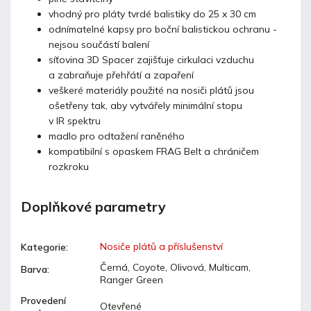
vhodný pro pláty tvrdé balistiky do 25 x 30 cm
odnímatelné kapsy pro boční
balistickou
ochranu -
nejsou součástí balení
síťovina 3D Spacer zajišťuje cirkulaci vzduchu
a zabraňuje přehřátí a zapaření
veškeré materiály použité na nosiči plátů jsou
ošetřeny tak, aby vytvářely minimální stopu
v
IR
spektru
madlo pro odtažení raněného
kompatibilní s opaskem FRAG Belt a chráničem
rozkroku
Doplňkové parametry
Nosiče plátů a příslušenství
Kategorie
:
Černá, Coyote, Olivová, Multicam,
Barva
:
Ranger Green
Provedení
Otevřené