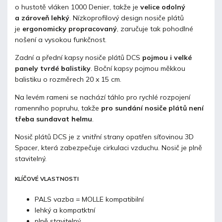
o hustotě vláken 1000
Denier
, takže je
velice odolný
a zároveň lehký
. Nízkoprofilový design nosiče plátů
je
ergonomicky propracovaný
, zaručuje tak pohodlné
nošení a vysokou funkčnost.
Zadní a přední kapsy nosiče plátů DCS
pojmou i velké
panely tvrdé balistiky
. Boční kapsy pojmou měkkou
balistiku o rozměrech 20 x 15 cm.
Na levém rameni se nachází táhlo pro rychlé rozpojení
ramenního popruhu, takže
pro sundání nosiče plátů není
třeba sundavat helmu
.
Nosič plátů
DCS je z vnitřní strany opatřen síťovinou 3D
Spacer, která zabezpečuje cirkulaci vzduchu. Nosič je plně
stavitelný.
KLÍČOVÉ VLASTNOSTI
PALS vazba =
MOLLE
kompatibilní
lehký a kompatktní
plně stavitelný