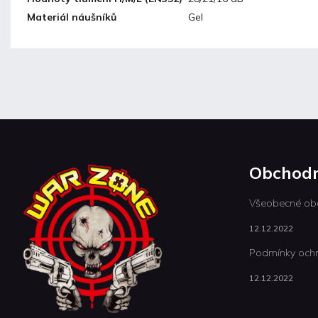
Materiál náušníků
Gel
Obchodn
Všeobecné ob
12.12.2022
Podmínky ochr
12.12.2022