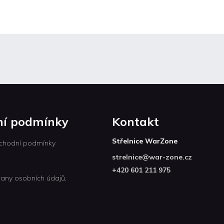
í podmínky
Kontakt
Střelnice WarZone
chodní podmínky
strelnice
@
war-zone.cz
+420 601 211 975
any osobních údajů.