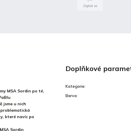
Zeptat se
Doplňkové parame
Kategorie
:
irmy MSA Sordin po té,
Barva
:
ePaBlu
ě jsme u nich
, problematická
y, které navíc po
y MSA Sordin