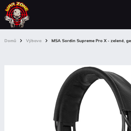
Domů
/
Výbava
/
MSA Sordin Supreme Pro X - zelené, ge