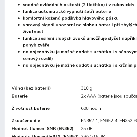
snadné ovládání hlasitosti (2 tlačítka) i v rukavicích
funkce automatické vypnutí šetří baterie
komfortní kožená podšívka hlavového pásku
varovný signál upozorní na slabou baterii při zbylýc
životnosti
funkce zesílení slabých zvuků umožňuje slyšet napřík
pohyb zvěře
na objednávku je možné dodat sluchátka i s pěnovým
cenový rozdíl)
na objednávku je možné dodat sluchátka i s krčním 
Váha (bez baterií)
310 g
Baterie
2x AAA (baterie jsou součás
Životnost baterie
600 hodin
Zkoušeno dle
EN352-1, EN352-4, EN352-6
Hodnot tlumení SNR (EN352)
25 dB
Hodnoty tlumení H/M/L (EN352)
28/21/16 dB