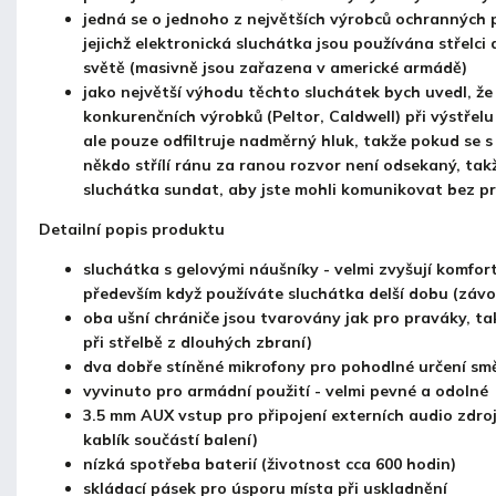
jedná se o jednoho z největších výrobců ochranných 
jejichž elektronická sluchátka jsou používána střelci
světě (masivně jsou zařazena v americké armádě)
jako největší výhodu těchto sluchátek bych uvedl, že 
konkurenčních výrobků (Peltor, Caldwell) při výstřel
ale pouze odfiltruje nadměrný hluk, takže pokud se s
někdo střílí ránu za ranou rozvor není odsekaný, tak
sluchátka sundat, aby jste mohli komunikovat bez p
Detailní popis produktu
sluchátka s gelovými náušníky - velmi zvyšují komfort
především když používáte sluchátka delší dobu (záv
oba ušní chrániče jsou tvarovány jak pro praváky, tak
při střelbě z dlouhých zbraní)
dva dobře stíněné mikrofony pro pohodlné určení sm
vyvinuto pro armádní použití - velmi pevné a odolné
3.5 mm AUX vstup pro připojení externích audio zdroj
kablík součástí balení)
nízká spotřeba baterií (životnost
cca 6
00 hodin)
skládací pásek pro úsporu místa při uskladnění