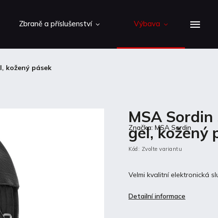
Zbraně a příslušenství
Výbava
l, kožený pásek
MSA Sordin 
gel, kožený 
Značka:
MSA Sordin
Kód:
Zvolte variantu
Velmi kvalitní elektronická
Detailní informace