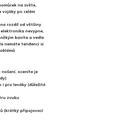
pomůcek na světe,
 a vojáky po celém
na rozdíl od většiny
u elektronika nevypne,
 někým bavíte a vedle
že nemáte tendenci si
roblémů
 nošení, oceníte je
ody)
 i pro leváky (důležité
ěru zvuku
ů (krátký připojovací