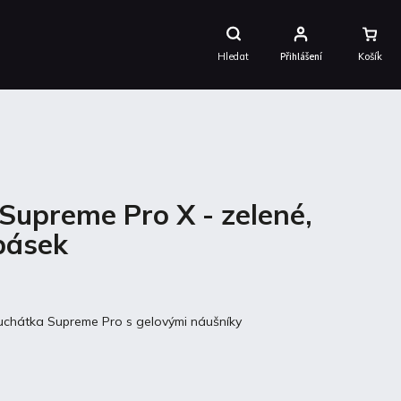
Nákupní
Košík
Hledat
Přihlášení
Supreme Pro X - zelené,
pásek
 sluchátka Supreme Pro s gelovými náušníky