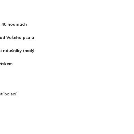
h 40 hodinách
lad Vašeho psa a
i náušníky (malý
páskem
tí balení)