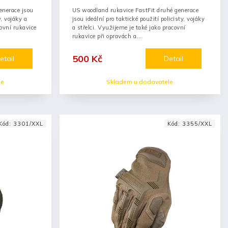
enerace jsou
US woodland rukavice FastFit druhé generace
y, vojáky a
jsou ideální pro taktické použití policisty, vojáky
covní rukavice
a střelci. Využijeme je také jako pracovní
rukavice při opravách a...
500 Kč
etail
Detail
le
Skladem u dodavatele
Kód:
3301/XXL
Kód:
3355/XXL