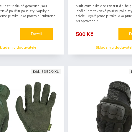
e FastFit druhé generace jsou
Multicam rukavice FastFit druhé g
ktické použití policisty, vojáky a
ideální pro taktické použití policist
jeme je také jako pracovní rukavice
střelci. Využijeme je také jako pra
...
při opravách a...
500 Kč
Detail
D
kladem u dodavatele
Skladem u dodavate
Kód:
3352/XXL