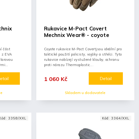
chnix
Rukavice M-Pact Covert
Mechnix Wear® - coyote
í část
Coyote rukavice M-Pact Covertjsou ideální pro
i z EVA
taktické použití policisty, vojáky a střelci. Tyto
vlarovou
rukavice nabízejí vystužené klouby, ochranu
ými
proti nárazu Thermoplastic...
1 060 Kč
etail
Detail
le
Skladem u dodavatele
Kód:
3358/XXL
Kód:
3364/XXL