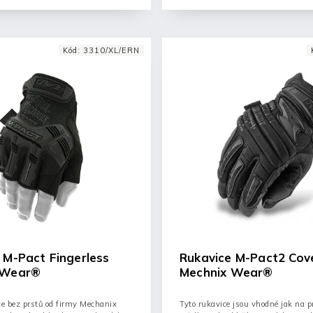
Kód:
3310/XL/ERN
 M-Pact Fingerless
Rukavice M-Pact2 Cov
 Wear®
Mechnix Wear®
ce bez prstů od firmy Mechanix
Tyto rukavice jsou vhodné jak na pr