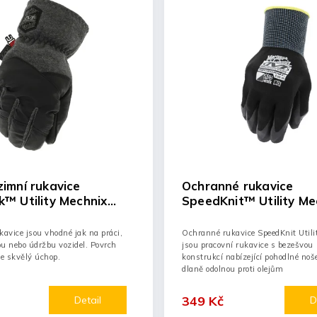
imní rukavice
Ochranné rukavice
™ Utility Mechnix
SpeedKnit™ Utility Me
Wear®
kavice jsou vhodné jak na práci,
Ochranné rukavice SpeedKnit Utili
lbu nebo údržbu vozidel. Povrch
jsou pracovní rukavice s bezešvou
je skvělý úchop.
konstrukcí nabízející pohodlné noš
dlaně odolnou proti olejům
349 Kč
Detail
D