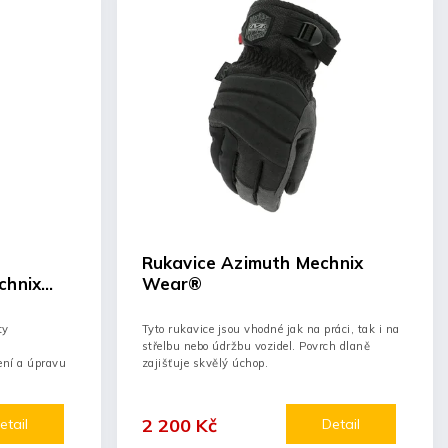
Rukavice Azimuth Mechnix
chnix
Wear®
ty
Tyto rukavice jsou vhodné jak na práci, tak i na
střelbu nebo údržbu vozidel. Povrch dlaně
ení a úpravu
zajišťuje skvělý úchop.
2 200 Kč
etail
Detail