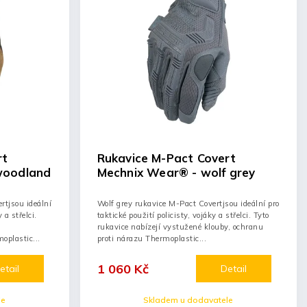
rt
Rukavice M-Pact Covert
woodland
Mechnix Wear® - wolf grey
tjsou ideální
Wolf grey rukavice M-Pact Covertjsou ideální pro
 a střelci.
taktické použití policisty, vojáky a střelci. Tyto
rukavice nabízejí vystužené klouby, ochranu
oplastic...
proti nárazu Thermoplastic...
1 060 Kč
etail
Detail
le
Skladem u dodavatele