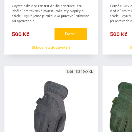
Coyote rukavice FastFit druhé generace jsou
Černé rukavic
ideální pro taktické použití policisty, vojáky a
ideální pro ta
střelci. Využijeme je také jako pracovní rukavice
střelci. Využi
při opravách a...
při opravách a
500 Kč
500 Kč
Detail
Skladem u dodavatele
S
Kód:
3349/XXL