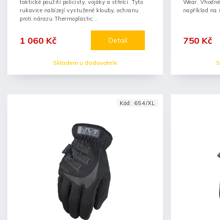
taktické použití policisty, vojáky a střelci. Tyto
Wear. Vhodné 
rukavice nabízejí vystužené klouby, ochranu
například na s
proti nárazu Thermoplastic...
1 060 Kč
750 Kč
Detail
Skladem u dodavatele
S
Kód:
654/XL