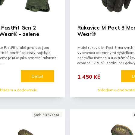
 FastFit Gen 2
Rukavice M-Pact 3 Me
Wear® - zelené
Wear®
ce FastFit druhé generace jsou
Model rukavic M-Pact 3 má svrchn
ktické použití policisty, vojáky a
vybavenou ochrannými výstelkam
jeme je také jako pracovní rukavice
pěnového materiálu a extrémní ke
...
ochranou kloubů, spodní pak gelov
výstelkami.
1 450 Kč
Detail
D
kladem u dodavatele
Skladem u dodavate
Kód:
3367/XXL