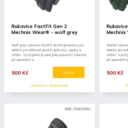
Rukavice FastFit Gen 2
Rukavice
Mechnix Wear® - wolf grey
Mechnix 
Wolf grey rukavice FastFit druhé generace jsou
Zelené rukavi
ideální pro taktické použití policisty, vojáky a
ideální pro ta
střelci. Využijeme je také jako pracovní rukavice
střelci. Využi
při opravách a...
při opravách a
500 Kč
500 Kč
Detail
Skladem u dodavatele
S
Kód:
3361/XXL