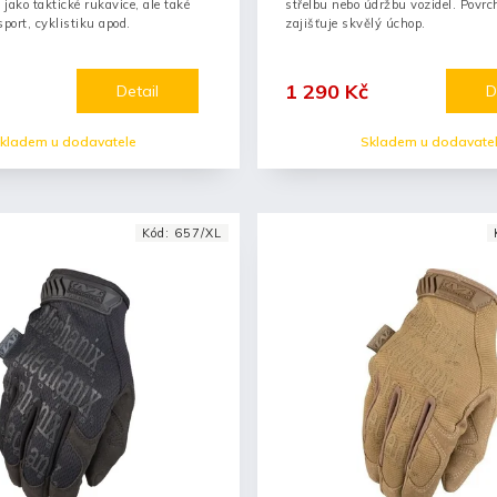
jako taktické rukavice, ale také
střelbu nebo údržbu vozidel. Povrc
port, cyklistiku apod.
zajišťuje skvělý úchop.
1 290 Kč
Detail
D
kladem u dodavatele
Skladem u dodavate
Kód:
657/XL