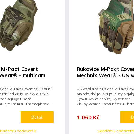
 M-Pact Covert
Rukavice M-Pact Cove
 Wear® - multicam
Mechnix Wear® - US 
vice M-Pact Covertjsou ideální
US woodland rukavice M-Pact Cover
užití policisty, vojáky a střelci.
pro taktické použití policisty, vojáky
 nabízejí vystužené
Tyto rukavice nabízejí vystužené
nu proti nárazu Thermoplastic...
klouby, ochranu proti nárazu Therm
1 060 Kč
Detail
D
kladem u dodavatele
Skladem u dodavate