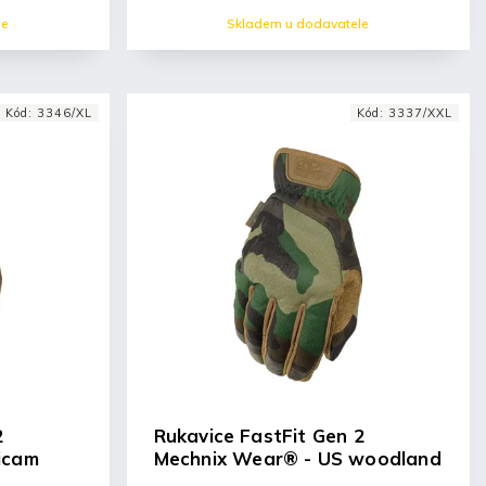
le
Skladem u dodavatele
Kód:
3346/XL
Kód:
3337/XXL
2
Rukavice FastFit Gen 2
icam
Mechnix Wear® - US woodland