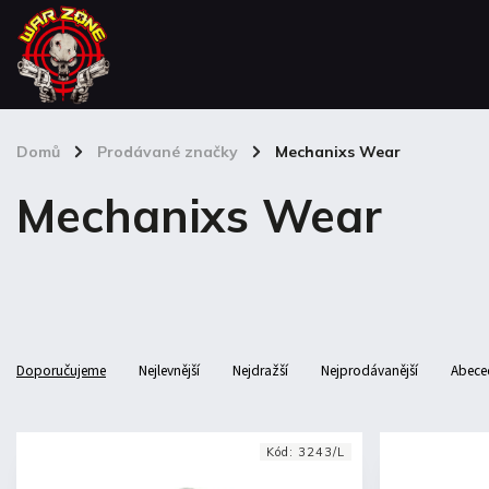
Domů
/
Prodávané značky
/
Mechanixs Wear
Mechanixs Wear
Doporučujeme
Nejlevnější
Nejdražší
Nejprodávanější
Abece
Kód:
3243/L