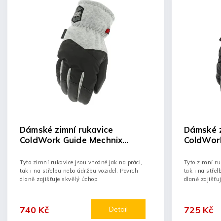
Dámské zimní rukavice
Dámské z
ColdWork Guide Mechnix
ColdWork
Wear®
Wear®
Tyto zimní rukavice jsou vhodné jak na práci,
Tyto zimní ru
tak i na střelbu nebo údržbu vozidel. Povrch
tak i na stře
dlaně zajišťuje skvělý úchop.
dlaně zajišťu
740 Kč
725 Kč
Detail