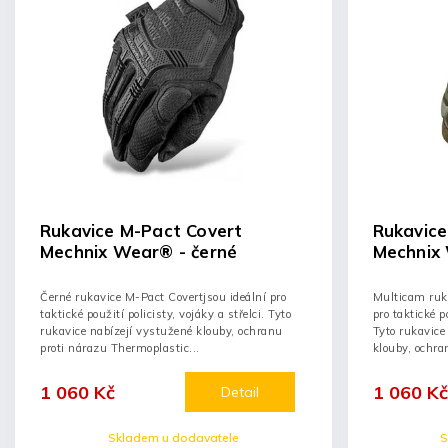
Rukavice M-Pact Covert
Rukavice
Mechnix Wear® - černé
Mechnix
Černé rukavice M-Pact Covertjsou ideální pro
Multicam ruka
taktické použití policisty, vojáky a střelci. Tyto
pro taktické po
rukavice nabízejí vystužené klouby, ochranu
Tyto rukavice
proti nárazu Thermoplastic...
klouby, ochra
1 060 Kč
1 060 Kč
Detail
Skladem u dodavatele
S