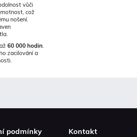
 odolnost vůči
hmotnost, což
ému nošení.
aven
la.
 až
60 000 hodin
.
o zacilování a
osti.
í podmínky
Kontakt