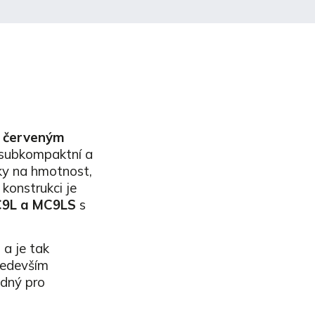
s červeným
o subkompaktní a
ky na hmotnost,
konstrukci je
C9L a MC9LS
s
c
a je tak
především
odný pro