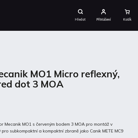
Nákupní
Košík
Hledat
Přihlášení
ecanik MO1 Micro reflexný,
red dot 3 MOA
átor Mecanik MO1 s červeným bodem 3 MOA pro montáž v
 pro subkompaktní a kompaktní zbraně jako Canik METE MC9