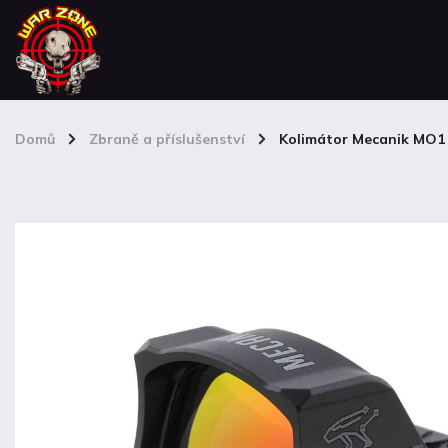
Domů
/
Zbraně a příslušenství
/
Kolimátor Mecanik MO1 