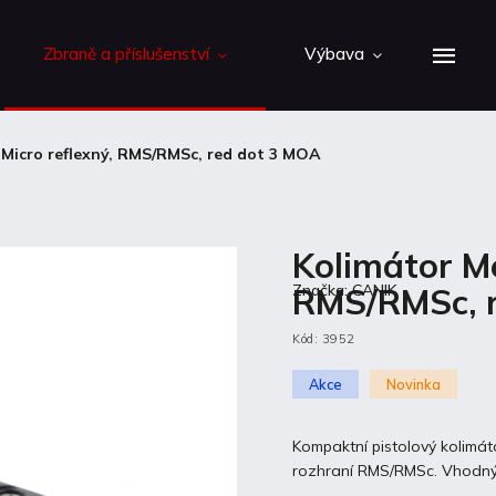
Zbraně a příslušenství
Výbava
Micro reflexný, RMS/RMSc, red dot 3 MOA
Kolimátor M
RMS/RMSc, 
Značka:
CANIK
Kód:
3952
Akce
Novinka
Kompaktní pistolový kolim
rozhraní RMS/RMSc. Vhodný