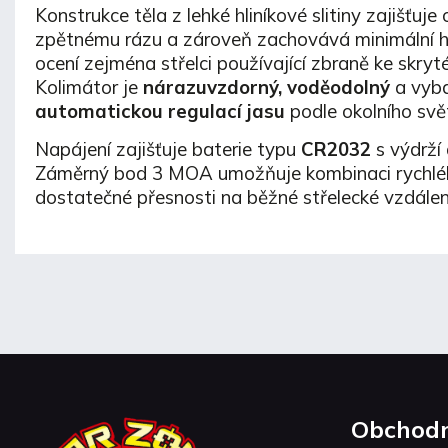
Konstrukce těla z lehké hliníkové slitiny zajišťuje
zpětnému rázu a zároveň zachovává minimální 
ocení zejména střelci používající zbraně ke skryt
Kolimátor je
nárazuvzdorný, voděodolný
a vyb
automatickou regulací jasu
podle okolního svět
Napájení zajišťuje baterie typu
CR2032
s výdrží
Záměrný bod 3 MOA umožňuje kombinaci rychléh
dostatečné přesnosti na běžné střelecké vzdálen
Obchodn