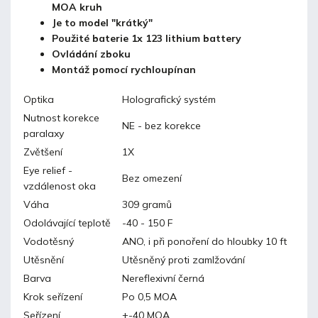
MOA kruh
Je to model "krátký"
Použité baterie 1x 123 lithium battery
Ovládání zboku
Montáž pomocí rychloupínan
Optika
Holografický systém
Nutnost korekce
NE - bez korekce
paralaxy
Zvětšení
1X
Eye relief -
Bez omezení
vzdálenost oka
Váha
309 gramů
Odolávající teplotě
-40 - 150 F
Vodotěsný
ANO, i při ponoření do hloubky 10 ft
Utěsnění
Utěsněný proti zamlžování
Barva
Nereflexivní černá
Krok seřízení
Po 0,5 MOA
Seřízení
+-40 MOA