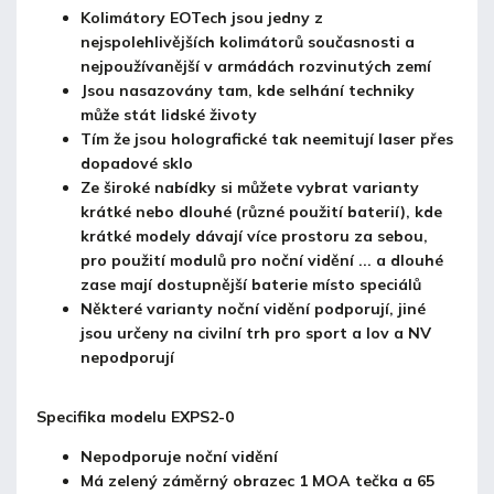
Kolimátory EOTech jsou jedny z
nejspolehlivějších kolimátorů současnosti a
nejpoužívanější v armádách rozvinutých zemí
Jsou nasazovány tam, kde selhání techniky
může stát lidské životy
Tím že jsou holografické tak neemitují laser přes
dopadové sklo
Ze široké nabídky si můžete vybrat varianty
krátké nebo dlouhé (různé použití baterií), kde
krátké modely dávají více prostoru za sebou,
pro použití modulů pro noční vidění ... a dlouhé
zase mají dostupnější baterie místo speciálů
Některé varianty noční vidění podporují, jiné
jsou určeny na civilní trh pro sport a lov a NV
nepodporují
Specifika modelu EXPS2-0
Nepodporuje noční vidění
Má zelený záměrný obrazec 1 MOA tečka a 65