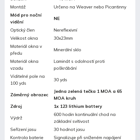
Montáž
Určeno na Weaver nebo Picantinny
Mód pro noční
NE
vidění
Optický člen
Nereflexivní
Velikost okna
30x23mm
Materiál okna v
Minerální sklo
předu
Materiál okna
Laminát s odolností proti
vzadu
poškrábání
Viditelné pole na
30 yds
100 yds
Jedna zelená tečka 1 MOA a 65
Záměrný obrazec
MOA kruh
Zdroj
1x 123 lithium battery
600 hodin kontinuální chod na
Výdrž
základní svítivost
Seřízení jasu
30 hodnot jasu
Kontrola baterie
Signalizuje při sníženém napájení