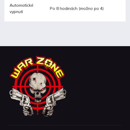
Automatické
Po 8 hodinách (možno po 4)
vypnutí