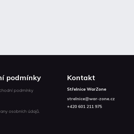
í podmínky
Kontakt
Střelnice WarZone
chodní podmínky
strelnice
@
war-zone.cz
+420 601 211 975
any osobních údajů.