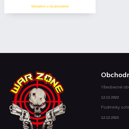
Skladem u dodavatele
Obchodn
Všeobecné ob
12.12.2022
Podmínky ochr
12.12.2022