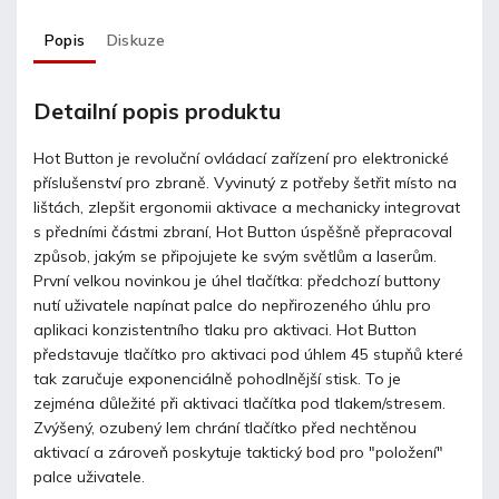
Popis
Diskuze
Detailní popis produktu
Hot Button je revoluční ovládací zařízení pro elektronické
příslušenství pro zbraně. Vyvinutý z potřeby šetřit místo na
lištách, zlepšit ergonomii aktivace a mechanicky integrovat
s předními částmi zbraní, Hot Button úspěšně přepracoval
způsob, jakým se připojujete ke svým světlům a laserům.
První velkou novinkou je úhel tlačítka: předchozí buttony
nutí uživatele napínat palce do nepřirozeného úhlu pro
aplikaci konzistentního tlaku pro aktivaci. Hot Button
představuje tlačítko pro aktivaci pod úhlem 45 stupňů které
tak zaručuje exponenciálně pohodlnější stisk. To je
zejména důležité při aktivaci tlačítka pod tlakem/stresem.
Zvýšený, ozubený lem chrání tlačítko před nechtěnou
aktivací a zároveň poskytuje taktický bod pro "položení"
palce uživatele.