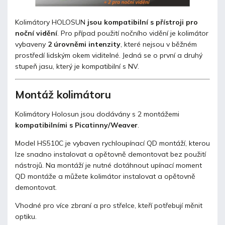
Kolimátory HOLOSUN
jsou kompatibilní s přístroji pro
noční vidění
. Pro případ použití nočního vidění je kolimátor
vybaveny
2 úrovněmi intenzity
, které nejsou v běžném
prostředí lidským okem viditelné. Jedná se o první a druhý
stupeň jasu, který je kompatibilní s NV.
Montáž kolimátoru
Kolimátory Holosun jsou dodávány s 2 montážemi
kompatibilními s Picatinny/Weaver
.
Model HS510C je vybaven rychloupínací QD montáží, kterou
lze snadno instalovat a opětovně demontovat bez použití
nástrojů. Na montáží je nutné dotáhnout upínací moment
QD montáže a můžete kolimátor instalovat a opětovně
demontovat.
Vhodné pro více zbraní a pro střelce, kteří potřebují měnit
optiku.