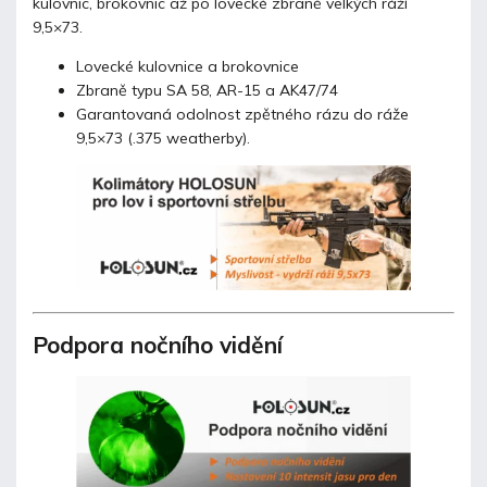
kulovnic, brokovnic až po lovecké zbraně velkých ráží
9,5×73.
Lovecké kulovnice a brokovnice
Zbraně typu SA 58, AR-15 a AK47/74
Garantovaná odolnost zpětného rázu do ráže
9,5×73 (.375 weatherby).
Podpora nočního vidění