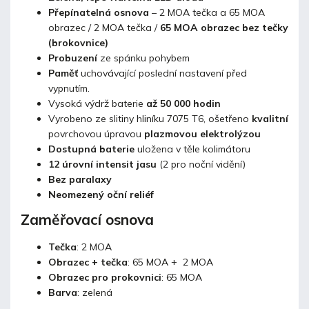
Přepínatelná osnova
– 2 MOA tečka a 65 MOA
obrazec / 2 MOA tečka /
65 MOA obrazec bez tečky
(brokovnice)
Probuzení
ze spánku pohybem
Paměť
uchovávající poslední nastavení před
vypnutím.
Vysoká výdrž baterie
až 50 000 hodin
Vyrobeno ze slitiny hliníku 7075 T6, ošetřeno
kvalitní
povrchovou úpravou
plazmovou elektrolýzou
Dostupná baterie
uložena v těle kolimátoru
12 úrovní intensit jasu
(2 pro noční vidění)
Bez paralaxy
Neomezený oční reliéf
Zaměřovací osnova
Tečka
: 2 MOA
Obrazec + tečka
: 65 MOA + 2 MOA
Obrazec pro prokovnici
: 65 MOA
Barva
: zelená