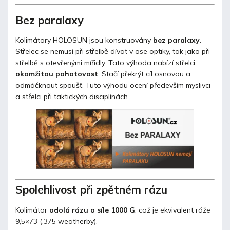
Bez paralaxy
Kolimátory HOLOSUN jsou konstruovány
bez paralaxy
.
Střelec se nemusí při střelbě dívat v ose optiky, tak jako při
střelbě s otevřenými mířidly. Tato výhoda nabízí střelci
okamžitou pohotovost
. Stačí překrýt cíl osnovou a
odmáčknout spoušť. Tuto výhodu ocení především myslivci
a střelci při taktických disciplínách.
Spolehlivost při zpětném rázu
Kolimátor
odolá rázu o síle 1000 G
, což je ekvivalent ráže
9,5×73 (.375 weatherby).