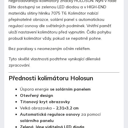
nejprodávanější kolimátory značky HOLOSUN. Nyní v řadě
Elite dostupný se zelenou LED diodou a v HIGH-END
materiálu slitiny hliníku 7075 T6. Kolimátor nabízí
přepínatelné obrazce, solární panel s automatickou
regulací osnovy dle světelných podmínek. Vnitřní paměť
uloží nastavení kolimátoru před vypnutím. Čidlo pohybu
probudí kolimátor vždy, pokud se nepatrně pohne.
Bez paralaxy s neomezeným očním reliéfem.
Tyto skvělé vlastnosti podtrhne vynikající dílenské
zpracování.
Přednosti kolimátoru Holosun
Úspora energie
se solárním panelem
Otevřený design
Titanový kryt obrazovky
Velká obrazovka –
2,31×3,2 cm
Automatická regulace osnovy
za pomocí
solárního panelu
Zelená, lépe viditelná LED dioda