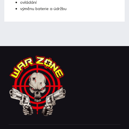
ovládání
výměnu baterie a údržbu