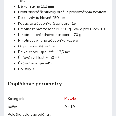
19C
Délka hlavně 102 mm
Profil hlavně šestiboký profil s pravotočivým závitem
Délka závitu hlavně 250 mm
Kapacita zásobníku (standard) 15
Hmotnost bez zásobníku 595 g; 586 g pro Glock 19C
Hmotnost prázdného zásobníku 70 g
Hmotnost plného zásobníku ~255 g
Odpor spouště ~2,5 kg
Délka chodu spouště ~12,5 mm
Úsťová rychlost ~350 m/s
Úsťová energie ~490 J
Pojistky 3
Doplňkové parametry
Pistole
Kategorie
:
9 x 19
Ráže
:
Položka byla vyprodána…