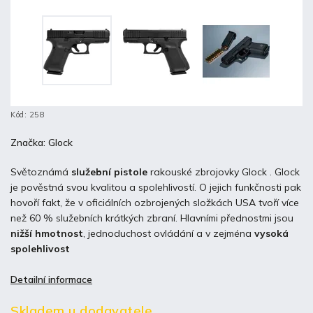
Kód:
258
Značka:
Glock
Světoznámá
služební pistole
rakouské zbrojovky Glock . Glock
je pověstná svou kvalitou a spolehlivostí. O jejich funkčnosti pak
hovoří fakt, že v oficiálních ozbrojených složkách USA tvoří více
než 60 % služebních krátkých zbraní. Hlavními přednostmi jsou
nižší hmotnost
, jednoduchost ovládání a v zejména
vysoká
spolehlivost
Detailní informace
Skladem u dodavatele