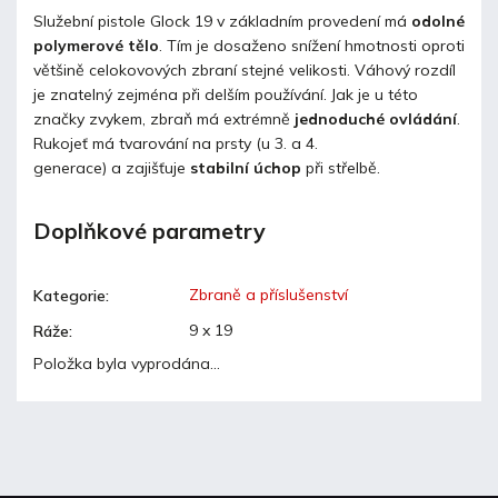
Služební pistole Glock 19 v základním provedení má
odolné
polymerové tělo
. Tím je dosaženo snížení hmotnosti oproti
většině celokovových zbraní stejné velikosti. Váhový rozdíl
je znatelný zejména při delším používání. Jak je u této
značky zvykem, zbraň má extrémně
jednoduché ovládání
.
Rukojeť má tvarování na prsty (u 3. a 4.
generace) a zajišťuje
stabilní úchop
při střelbě.
Doplňkové parametry
Zbraně a příslušenství
Kategorie
:
9 x 19
Ráže
:
Položka byla vyprodána…