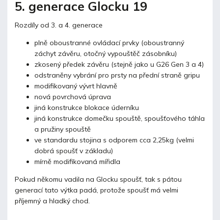
5. generace Glocku 19
Rozdíly od 3. a 4. generace
plně oboustranné ovládací prvky (oboustranný
záchyt závěru, otočný vypouštěč zásobníku)
zkosený předek závěru (stejně jako u G26 Gen 3 a 4)
odstraněny vybrání pro prsty na přední straně gripu
modifikovaný vývrt hlavně
nová povrchová úprava
jiná konstrukce blokace úderníku
jiná konstrukce domečku spouště, spoušťového táhla
a pružiny spouště
ve standardu stojina s odporem cca 2,25kg (velmi
dobrá spoušť v základu)
mírně modifikovaná mířidla
Pokud někomu vadila na Glocku spoušť, tak s pátou
generací tato výtka padá, protože spoušť má velmi
příjemný a hladký chod.