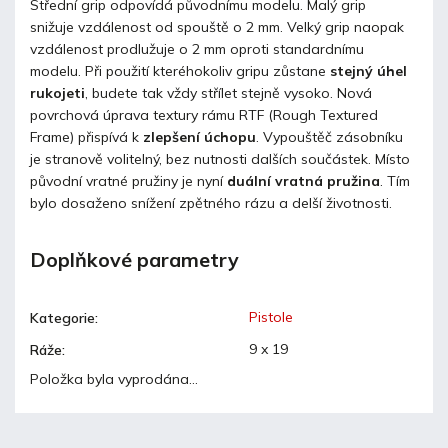
Střední grip odpovídá původnímu modelu. Malý grip
snižuje vzdálenost od spouště o 2 mm. Velký grip naopak
vzdálenost prodlužuje o 2 mm oproti standardnímu
modelu. Při použití kteréhokoliv gripu zůstane
stejný úhel
rukojeti
, budete tak vždy střílet stejně vysoko. Nová
povrchová úprava textury rámu RTF (Rough Textured
Frame) přispívá k
zlepšení úchopu
. Vypouštěč zásobníku
je stranově volitelný, bez nutnosti dalších součástek. Místo
původní vratné pružiny je nyní
duální vratná pružina
. Tím
bylo dosaženo snížení zpětného rázu a delší životnosti.
Doplňkové parametry
Pistole
Kategorie
:
9 x 19
Ráže
:
Položka byla vyprodána…