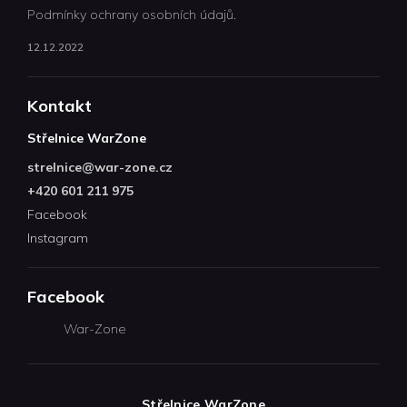
Podmínky ochrany osobních údajů.
12.12.2022
Kontakt
Střelnice WarZone
strelnice
@
war-zone.cz
+420 601 211 975
Facebook
Instagram
Facebook
War-Zone
Střelnice WarZone