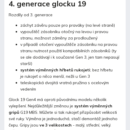
4. generace glocku 19
Rozdíly od 3. generace
záchyt závěru pouze pro praváky (na levé straně)
vypouštěč zásobníku otočný na levou i pravou
stranu, možnost záměny za prodloužený
v případě otočení vypouštěče zásobníku na pravou
stranu nutnost použití kompatibilních zásobníků (ty
se ale dodávají i k současné Gen 3, jen tam nepasují
starší)
systém výměnných hřbetů rukojeti
; bez hřbetu
je rukojeť o něco menší, nežli u Gen 3
teleskopická dvojitá vratná pružina s ocelovým
vedením
Glock 19 Gen4 má oproti původnímu modelu několik
vylepšení. Nejdůležitější změnou je
systém výměnných
gripů
G19 MBS. Můžete si tak rukojeť přizpůsobit velikosti
své ruky. Výměna je jednoduchá, stačí demontáž jednoho
čepu. Gripy jsou
ve 3 velikostech
- malý, střední, velký.