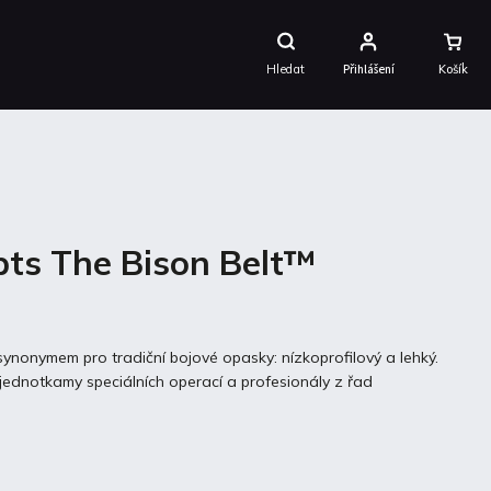
Nákupní
Košík
Hledat
Přihlášení
pts The Bison Belt™
synonymem pro tradiční bojové opasky: nízkoprofilový a lehký.
jednotkamy speciálních operací a profesionály z řad