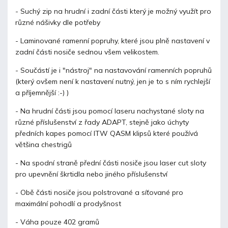
- Suchý zip na hrudní i zadní části který je možný využít pro
různé nášivky dle potřeby
- Laminované ramenní popruhy, které jsou plně nastavení v
zadní části nosiče sednou všem velikostem.
- Součástí je i "nástroj" na nastavování ramenních popruhů
(který ovšem není k nastavení nutný, jen je to s ním rychlejší
a příjemnější :-) )
- Na hrudní části jsou pomocí laseru nachystané sloty na
různé příslušenství z řady ADAPT, stejně jako úchyty
předních kapes pomocí ITW QASM klipsů které používá
většina chestrigů
- Na spodní straně přední části nosiče jsou laser cut sloty
pro upevnění škrtidla nebo jiného příslušenství
- Obě části nosiče jsou polstrované a síťované pro
maximální pohodlí a prodyšnost
- Váha pouze 402 gramů