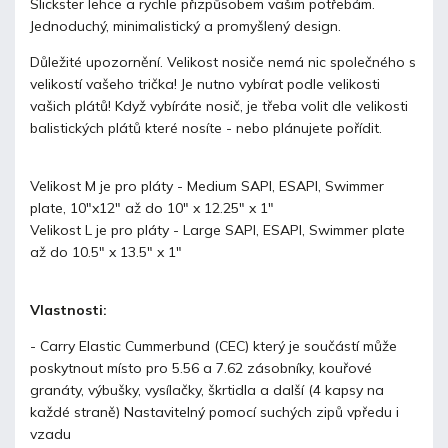
Slickster lehce a rychle přizpůsobem vašim potřebám.
Jednoduchý, minimalistický a promyšlený design.
Důležité upozornění. Velikost nosiče nemá nic společného s
velikostí vašeho trička! Je nutno vybírat podle velikosti
vašich plátů! Když vybíráte nosič, je třeba volit dle velikosti
balistických plátů které nosíte - nebo plánujete pořídit.
Velikost M je pro pláty - Medium SAPI, ESAPI, Swimmer
plate, 10"x12" až do 10" x 12.25" x 1"
Velikost L je pro pláty - Large SAPI, ESAPI, Swimmer plate
až do 10.5" x 13.5" x 1"
Vlastnosti:
- Carry Elastic Cummerbund (CEC) který je součástí může
poskytnout místo pro 5.56 a 7.62 zásobníky, kouřové
granáty, výbušky, vysílačky, škrtidla a další (4 kapsy na
každé straně) Nastavitelný pomocí suchých zipů vpředu i
vzadu