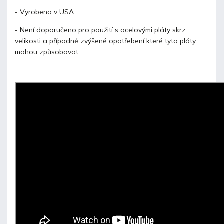
- Vyrobeno v USA
- Není doporučeno pro použití s ocelovými pláty skrz
velikosti a případné zvýšené opotřebení které tyto pláty
mohou způsobovat