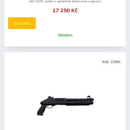
ráži 12/76. Lehká a spolehlivá brokovnice s pevnou
pažbou a tubusovým zásobníkem na 7 nábojů (plus
17 250 Kč
jeden do komory).
Do košíku
Skladem
Kód:
2388