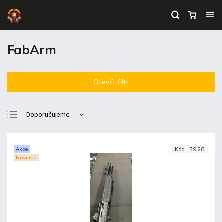
FabArm
Otevřít filtr
Doporučujeme
Nejlevnější
Nejdražší
Akce
Kód:
3928
Novinka
Nejprodávanější
Abecedně