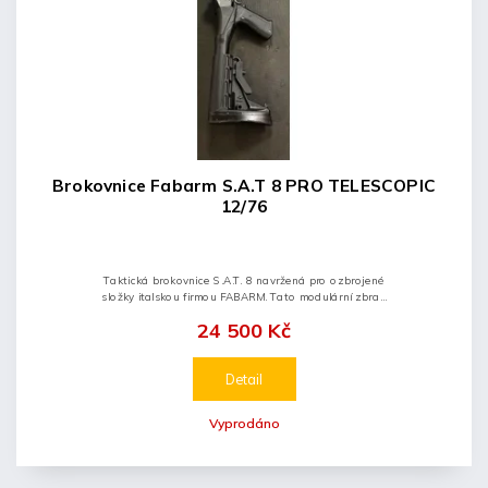
Brokovnice Fabarm S.A.T 8 PRO TELESCOPIC
12/76
Taktická brokovnice S.A.T. 8 navržená pro ozbrojené
složky italskou firmou FABARM. Tato modulární zbraň
má výměnný systém zahrdlení kombinovatelný s
24 500 Kč
úsťovou brzdou, lišty...
Detail
Vyprodáno