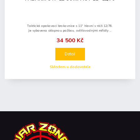
Taktická opakovací brokovnice s 11" hlavní v ráži 12/76.
Je vybavena sklopnou pažbou, světlovodnými mířidly a
úsťovou brzdou. Díky montážním lištám picatinny lze
34 500 Kč
tuto pumpovací...
Detail
Skladem u dodavatele