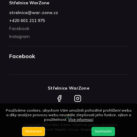
Střelnice WarZone
strelnice
@
war-zone.cz
+420 601 211 975
Facebook
Instagram
Facebook
Střelnice WarZone
Facebook
Instagram
Používáme cookies, abychom Vám umožnili pohodlné prohlížení webu
a díky analýze provozu webu neustále zlepšovali jeho funkce, výkon a
použitelnost.
Více informací
Copyright 2026
War-Zone
. Všechna práva vyhrazena.
Vytvořil
Shoptet
| Design
Shoptetak.cz
Nastavení
Souhlasím