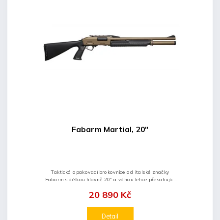
Fabarm Martial, 20"
Taktická opakovací brokovnice od italské značky
Fabarm s délkou hlavně 20" a váhou lehce přesahující
tři kila je vybavena Picatinny lištou s mechanickými
20 890 Kč
mířidly, závitem pro...
Detail