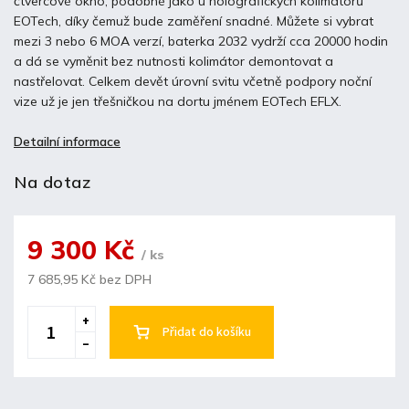
čtvercové okno, podobné jako u holografických kolimátorů
EOTech, díky čemuž bude zaměření snadné. Můžete si vybrat
mezi 3 nebo 6 MOA verzí, baterka 2032 vydrží cca 20000 hodin
a dá se vyměnit bez nutnosti kolimátor demontovat a
nastřelovat. Celkem devět úrovní svitu včetně podpory noční
vize už je jen třešničkou na dortu jménem EOTech EFLX.
Detailní informace
Na dotaz
9 300 Kč
/ ks
7 685,95 Kč bez DPH
Přidat do košíku