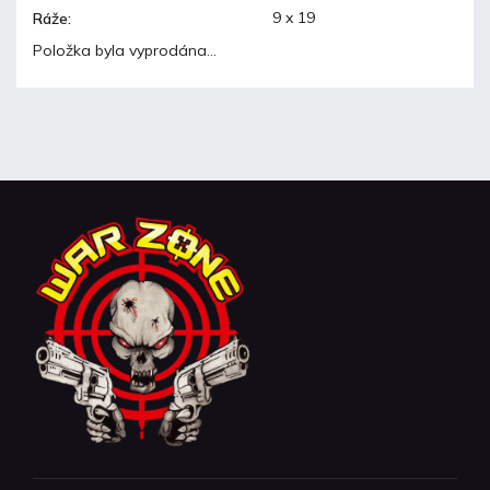
9 x 19
Ráže
:
Položka byla vyprodána…