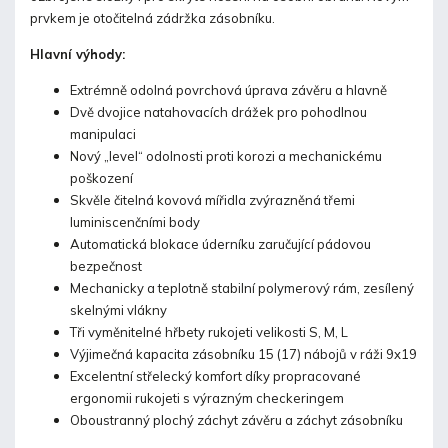
prvkem je otočitelná zádržka zásobníku.
Hlavní výhody:
Extrémně odolná povrchová úprava závěru a hlavně
Dvě dvojice natahovacích drážek pro pohodlnou
manipulaci
Nový „level“ odolnosti proti korozi a mechanickému
poškození
Skvěle čitelná kovová mířidla zvýrazněná třemi
luminiscenčními body
Automatická blokace úderníku zaručující pádovou
bezpečnost
Mechanicky a teplotně stabilní polymerový rám, zesílený
skelnými vlákny
Tři vyměnitelné hřbety rukojeti velikosti S, M, L
Výjimečná kapacita zásobníku 15 (17) nábojů v ráži 9x19
Excelentní střelecký komfort díky propracované
ergonomii rukojeti s výrazným checkeringem
Oboustranný plochý záchyt závěru a záchyt zásobníku