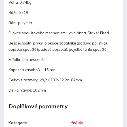
Váha: 0,74kg
Ráže: 9x19
Rám: polymer
Funkce spoušťového mechanismu: dvojčinná, Striker Fired
Bezpečnostní prvky: blokace zápalníku (pádová pojistka),
pojistka spouště (pádová pojistka), pojistka táhla spouště
Mířidla: luminescenční
Kapacita zásobníku: 15 ran
Celkové rozměry (v/š/d): 132x32,2x187mm
Délka hlavně: 102mm
Doplňkové parametry
Pistole
Kategorie
: