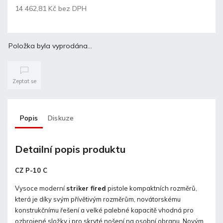
14 462,81 Kč bez DPH
Položka byla vyprodána…
Zeptat se
Popis
Diskuze
Detailní popis produktu
CZ P-10 C
Vysoce moderní
striker fired
pistole kompaktních rozměrů,
která je díky svým přívětivým rozměrům, novátorskému
konstrukčnímu řešení a velké palebné kapacitě vhodná pro
ozbrojené složky i pro skryté nošení na osobní obranu. Novým