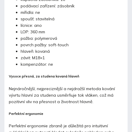
podávací zařízení: zásobník
mířidla: ne
spoušť: stavitelná
lícnice: ano
LOP: 360 mm
pažba: polymerová
povrch pažby: soft-touch
hlaveň: kovaná
závit: M18×1
kompenzátor: ne
Vysoce přesná, za studena kovaná hlaveň
Nejnáročnější, nejpreciznější a nejdražší metoda kování
vývrtu hlavní za studena usměrňuje tok vláken, což má
pozitivní vliv na přesnost a životnost hlavně.
Perfektní ergonomie
Perfektní ergonomie zbraně je důležitá pro intuitivní