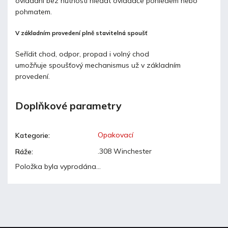
ovládání bez nutnosti hledat ovladače pohledem nebo
pohmatem.
V základním provedení plně stavitelná spoušť
Seřídit chod, odpor, propad i volný chod
umožňuje spoušťový mechanismus už v základním
provedení.
Doplňkové parametry
Opakovací
Kategorie
:
.308 Winchester
Ráže
:
Položka byla vyprodána…