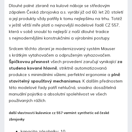
Dlouhé palné zbraně na kulové náboje se středovým
zápalem Česká zbrojovka a.s. vyrábí již od 60. let 20. století
a její produkty vždy patřily k tomu nejlepšímu na trhu. Totéž
v ještě větší míře platí o nejnovější modelové řadě CZ 557,
která v sobě snoubí to nejlepší z naší dlouhé tradice
s nejmodernějšími konstrukčními a výrobními postupy.
Srdcem těchto zbraní je modernizovaný systém Mauser
s krátkým vytahovačem a odpruženým vyhazovačem.
Špičkovou přesnost
všech provedení zaručují vynikající
za
studena kované hlavně
, striktně automatizovaná
produkce s minimálními vůlemi, perfektní ergonomie a
plně
stavitelný spoušťový mechanismus
. K dalším přednostem
této modelové řady patří nehlučná, snadno dosažitelná
manuální pojistka a absolutní spolehlivost ve všech
používaných rážích.
další vlastnosti kulovnice cz 557 varmint synthetic od české
zbrojovky
kapacita zásobníku: 10