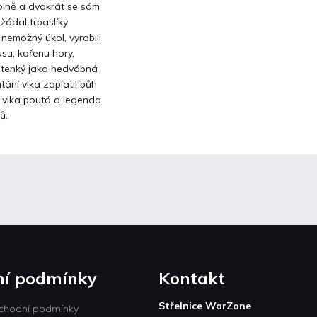
olně a dvakrát se sám
ožádal trpaslíky
i nemožný úkol, vyrobili
su, kořenu hory,
ir tenký jako hedvábná
tání vlka zaplatil bůh
by vlka poutá a legenda
ů.
í podmínky
Kontakt
Střelnice WarZone
chodní podmínky