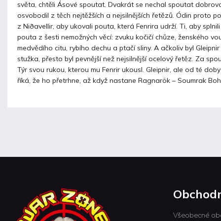
světa, chtěli Ásové spoutat. Dvakrát se nechal spoutat dobrov
osvobodil z těch nejtěžších a nejsilnějších řetězů. Ódin proto p
z Niðavellir, aby ukovali pouta, která Fenrira udrží. Ti, aby splnil
pouta z šesti nemožných věcí: zvuku kočičí chůze, ženského vou
medvědího citu, rybího dechu a ptačí sliny. A ačkoliv byl Gleipn
stužka, přesto byl pevnější než nejsilnější ocelový řetěz. Za spou
Týr svou rukou, kterou mu Fenrir ukousl. Gleipnir, ale od té do
říká, že ho přetrhne, až když nastane Ragnarök – Soumrak Boh
Obchodn
Všeobecné ob