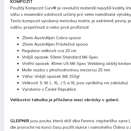
KOMPOZIT
Použitý Kompozit Curv® je revoluční materiál nejvyšší kvality, k
váhu s maximální odolností určený pro velmi namáhané výrobky 
Tento kompozit vyrobený metodou matrix, je extrémně pevný, pr
oděru, propíchnutí a nebo proti proříznutí.
25mm AustriAlpin Cobra spona
25mm AustriAlpin Průvlečná spona
Regulace velikosti cca 20 cm
Vnější opasek: 50mm Standard Mil-Spec
Vnitřní opasek: 45mm US Mil-Spec Webbing obšitý kevla
Molle vazba s plnohodnotnou mezerou 25 mm
Váha: Vnější opasek (M) 150g!
Velikosti: S, M, L, XL, ( S a XL jsou vyráběny na zakázku).
Vyrobeno v České Republice
Velikostní tabulka je přiložena mezi obrázky v galerii.
GLEIPNIR
jsou pouta, která drží vlka Fenrira, nejstaršího syna L
dle proroctví na konci času pozřít slunce i samotného Ódina a 