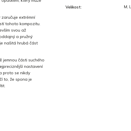
ím opaskem, který může
M, L
Velikost
:
 zaručuje extrémní
stí tohoto kompozitu.
devším svou až
poddajný a pružný
je našitá hrubá část
ně jemnou části suchého
ejpreciznější nastavení
 a proto se nikdy
čí to, že spona je
it.