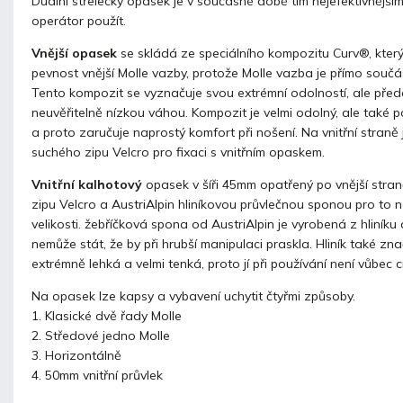
Duální střelecký opasek je v současné době tím nejefektivnějš
operátor použít.
Vnější opasek
se skládá ze speciálního kompozitu Curv®, který
pevnost vnější Molle vazby, protože Molle vazba je přímo součá
Tento kompozit se vyznačuje svou extrémní odolností, ale pře
neuvěřitelně nízkou váhou. Kompozit je velmi odolný, ale také 
a proto zaručuje naprostý komfort při nošení. Na vnitřní straně 
suchého zipu Velcro pro fixaci s vnitřním opaskem.
Vnitřní kalhotový
opasek v šíři 45mm opatřený po vnější stra
zipu Velcro a AustriAlpin hliníkovou průvlečnou sponou pro to n
velikosti. žebříčková spona od AustriAlpin je vyrobená z hliníku
nemůže stát, že by při hrubší manipulaci praskla. Hliník také zna
extrémně lehká a velmi tenká, proto jí při používání není vůbec cít
Na opasek lze kapsy a vybavení uchytit čtyřmi způsoby.
1. Klasické dvě řady Molle
2. Středové jedno Molle
3. Horizontálně
4. 50mm vnitřní průvlek