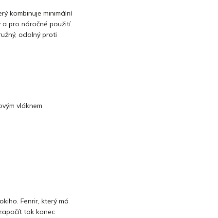
terý kombinuje minimální
a pro náročné použití.
užný, odolný proti
rovým vláknem
okiho. Fenrir, který má
započít tak konec