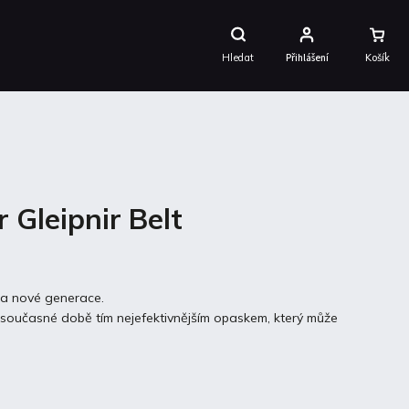
Nákupní
Košík
Hledat
Přihlášení
 Gleipnir Belt
la nové generace.
v současné době tím nejefektivnějším opaskem, který může