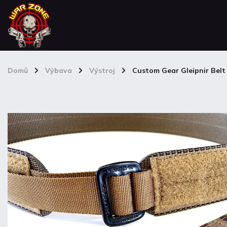
Domů
/
Výbava
/
Výstroj
/
Custom Gear Gleipnir Belt