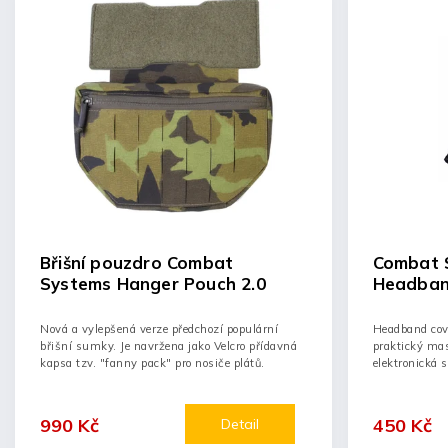
Břišní pouzdro Combat
Combat 
Systems Hanger Pouch 2.0
Headban
Nová a vylepšená verze předchozí populární
Headband cove
břišní sumky. Je navržena jako Velcro přídavná
praktický mas
kapsa tzv. "fanny pack" pro nosiče plátů.
elektronická 
990 Kč
450 Kč
Detail