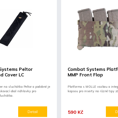
Systems Peltor
Combat Systems Plat
d Cover LC
MMP Front Flap
r na sluchátka Peltor a podobné je
Platforma s MOLLE vazbou a inte
kovací obal náhlavky pro
kapsou pro inserty na různé tipy z
sluchátka.
590 Kč
Detail
D