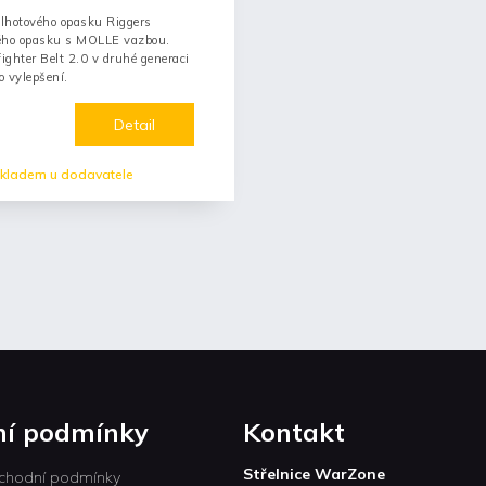
lhotového opasku Riggers
kého opasku s MOLLE vazbou.
ghter Belt 2.0 v druhé generaci
 vylepšení.
Detail
kladem u dodavatele
í podmínky
Kontakt
Střelnice WarZone
chodní podmínky