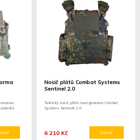
forma
Nosič plátů Combat Systems
Sentinel 2.0
grovanou
Taktický nosič plátů nové generace Combat
ásobníků.
Systems Sentinel 2.0
6 210 Kč
etail
Detail