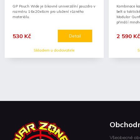
GP Pouch Wide je šikovné univerzální pouzdro v
Kombinace ka
rozměru 16x20x6cm pro uložení různého
belt a taktic
materiálu.
Modular Gunfi
přináší mnoho
530 Kč
2 590 Kč
Detail
Skladem u dodavatele
S
Obchodn
Všeobecné ob