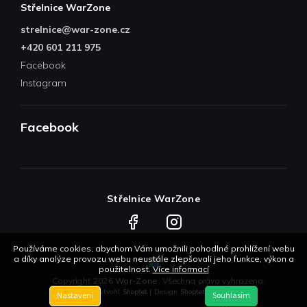
Střelnice WarZone
strelnice
@
war-zone.cz
+420 601 211 975
Facebook
Instagram
Facebook
Střelnice WarZone
Facebook
Instagram
Používáme cookies, abychom Vám umožnili pohodlné prohlížení webu
a díky analýze provozu webu neustále zlepšovali jeho funkce, výkon a
použitelnost.
Více informací
Copyright 2026
War-Zone
. Všechna práva vyhrazena.
Vytvořil
Shoptet
| Design
Shoptetak.cz
Nastavení
Souhlasím