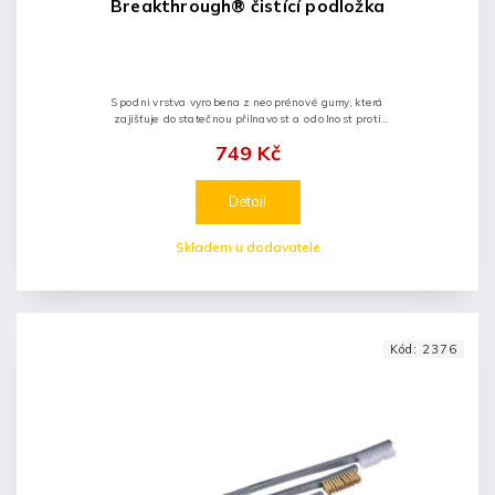
Breakthrough® čistící podložka
Spodni vrstva vyrobena z neoprénové gumy, která
zajišťuje dostatečnou přilnavost a odolnost proti
smyku; 305 x 914mm. Vrchní vrstva je vyrobena z
749 Kč
měkkého polyesteru. Lze prát.
Detail
Skladem u dodavatele
Kód:
2376