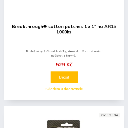
Breakthrough® cotton patches 1 x 1" na AR15
1000ks
Bavlněné vytěrákové hadříky, které slouží k odstranění
nečistot z hlavně.
529 Kč
Detail
Skladem u dodavatele
Kód:
2304