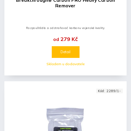
Breakthrough® Carbon PRO Heavy Carbon
Remover
Rozpouštědlo a odstraňovač karbonu vojenské kvality.
279 Kč
od
Detail
Skladem u dodavatele
Kód:
2289/1-