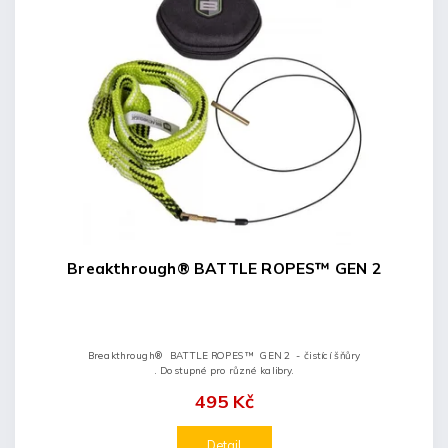
Breakthrough® BATTLE ROPES™ GEN 2
Breakthrough® BATTLE ROPES™ GEN 2 - čistící šňůry
. Dostupné pro různé kalibry.
495 Kč
Detail