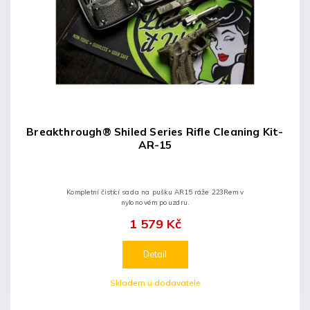
Breakthrough® Shiled Series Rifle Cleaning Kit-
AR-15
Kompletní čistící sada na pušku AR15 ráže 223Rem v
nylonovém pouzdru.
1 579 Kč
Detail
Skladem u dodavatele