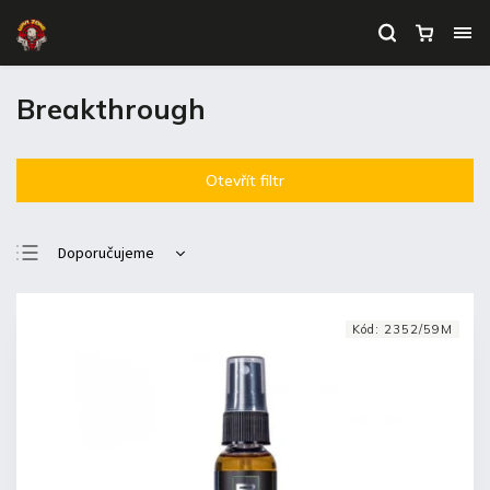
Breakthrough
Otevřít filtr
Doporučujeme
Nejlevnější
Nejdražší
Kód:
2352/59M
Nejprodávanější
Abecedně