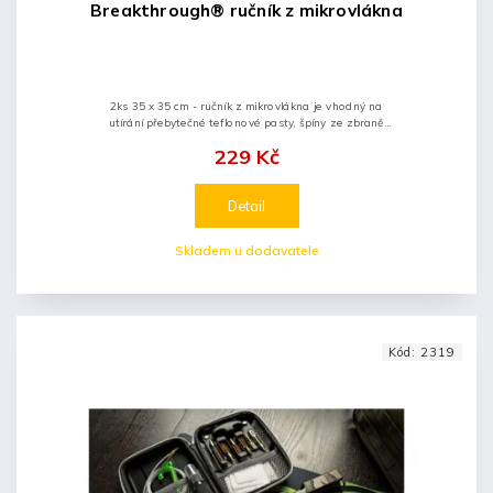
Breakthrough® ručník z mikrovlákna
2ks 35 x 35 cm - ručník z mikrovlákna je vhodný na
utírání přebytečné teflonové pasty, špíny ze zbraně
apod. Lze prát.
229 Kč
Detail
Skladem u dodavatele
Kód:
2319