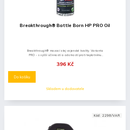
Breakthrough® Battle Born HP PRO Oil
Breakthrough® mazací olej vojenské kvality. Varianta
PRO - s vyšší účinností a odolností proti teplotnímu
namáhání. Nejprodávanější verze pro profesionály.
396 Kč
Do košíku
Skladem u dodavatele
Kód:
2298/VAR