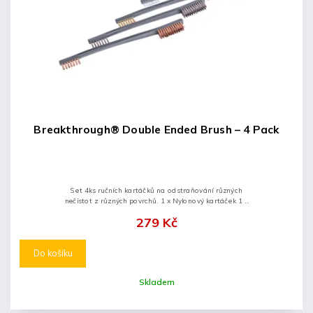
Breakthrough® Double Ended Brush – 4 Pack
Set 4ks ručních kartáčků na odstraňování různých
nečistot z různých povrchů. 1 x Nylonový kartáček 1 x
Mosazný kartáček 1 x Nerezový kartáček 1 x Fosfor
279 Kč
bronzový kartáček
Do košíku
Skladem