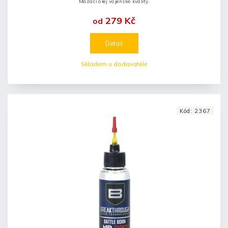
Mazací olej vojenské kvality.
279 Kč
od
Detail
Skladem u dodavatele
Kód:
2367