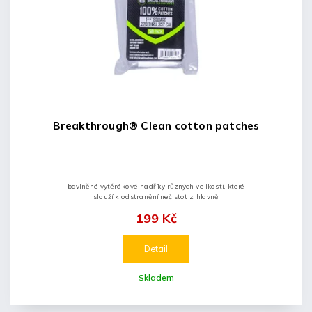
Breakthrough® Clean cotton patches
bavlněné vytěrákové hadříky různých velikostí, které
slouží k odstranění nečistot z hlavně
199 Kč
Detail
Skladem