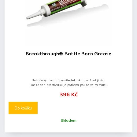
Breakthrough® Battle Born Grease
Nehořlavý mazací prostředek. Na rozdíl od jiných
mazacích prostředku je potřeba pouze velmi malé
množství pro dosažení požadovaného efektu.
396 Kč
Do košíku
Skladem