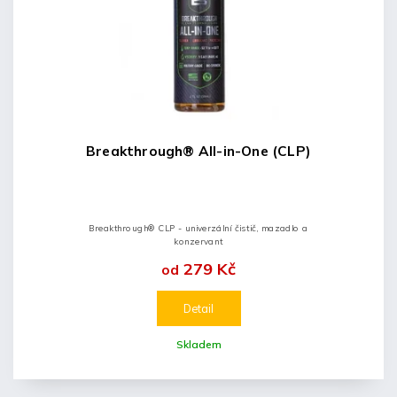
Breakthrough® All-in-One (CLP)
Breakthrough® CLP - univerzální čistič, mazadlo a
konzervant
279 Kč
od
Detail
Skladem