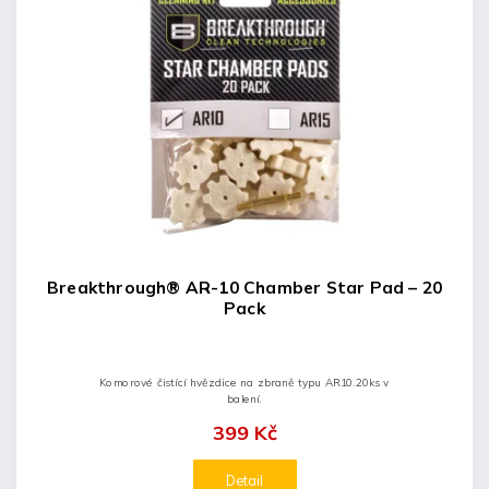
Breakthrough® AR-10 Chamber Star Pad – 20
Pack
Komorové čistící hvězdice na zbraně typu AR10.20ks v
balení.
399 Kč
Detail