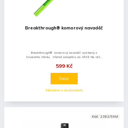
Breakthrough® komorový navaděč
Breakthrough® komorový navaděč vyrobený z
tvrzeného hliníku. Včetně adaptéru na AR15. Na ráže
od .17 až po .416
599 Kč
Detail
Skladem u dodavatele
Kód:
2382/59M