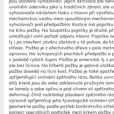
jsou osazené vyhazovači. Jejich aktivace ale ne
uvolnění úderníku jako u tradičních zbraní, ale u
vyhazovače nárůstem tlaku v hlavni při výstřelu
mechanickou vazbu mezi spoušťovým mechanis
vyhazovači pod předpažbím. Kozlice má pojistku 
na krku pažby. Na šoupátku pojistky je druhé, p
umožňující volit pořadí odpalu hlavní. Pojistka 
tj. i po otevření závěru zůstává v té poloze, do kte
střelec. Pažba je z ořechového dřeva s polo ma
úpravou. Na úchopových plochách předpažbí a p
v podobě rybích šupin. Pažba je americká, tj. s pi
ale bez lícnice. Na hřbetě pažby je gelová vložka
pažba dosedá na lícní kost. Pažba je také opat
zpříjemňující vnímání zpětného rázu. Botka uvni
dílů, které jsou do sebe zaklesnuté pružnými lam
se lamely o sebe opřou a pod vlivem sil zpětného
deformují, čímž rozkládají působení zpětného ráz
výrazně zpříjemňují jeho fyziologické vnímání s
geometrie pažby podle potřeb konkrétního střel
pomocí speciálních podložek mezi krkem pažby a