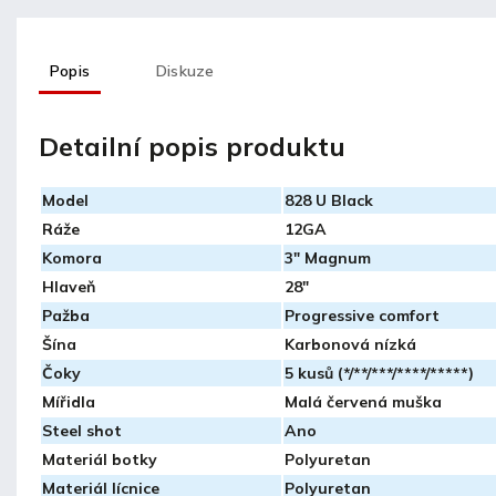
Popis
Diskuze
Detailní popis produktu
Model
828 U Black
Ráže
12GA
Komora
3" Magnum
Hlaveň
28"
Pažba
Progressive comfort
Šína
Karbonová nízká
Čoky
5 kusů (*/**/***/****/*****)
Mířidla
Malá červená muška
Steel shot
Ano
Materiál botky
Polyuretan
Materiál lícnice
Polyuretan