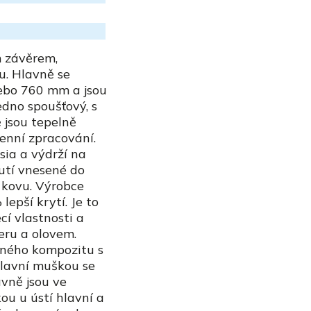
m závěrem,
u. Hlavně se
 nebo 760 mm a jsou
edno spoušťový, s
 jsou tepelně
enní zpracování.
sia a výdrží na
utí vnesené do
 kovu. Výrobce
lepší krytí. Je to
cí vlastnosti a
eru a olovem.
čného kompozitu s
lavní muškou se
vně jsou ve
ou u ústí hlavní a