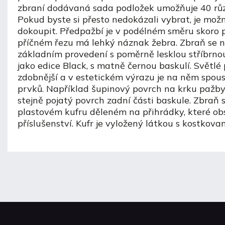
zbraní dodávaná sada podložek umožňuje 40 růz
Pokud byste si přesto nedokázali vybrat, je mož
dokoupit. Předpažbí je v podélném směru skoro 
příčném řezu má lehký náznak žebra. Zbraň se n
základním provedení s poměrně lesklou stříbrnou
jako edice Black, s matně černou baskulí. Světlé 
zdobnější a v estetickém výrazu je na něm spou
prvků. Například šupinový povrch na krku pažb
stejně pojatý povrch zadní části baskule. Zbraň
plastovém kufru děleném na přihrádky, které ob
příslušenství. Kufr je vyložený látkou s kostkov