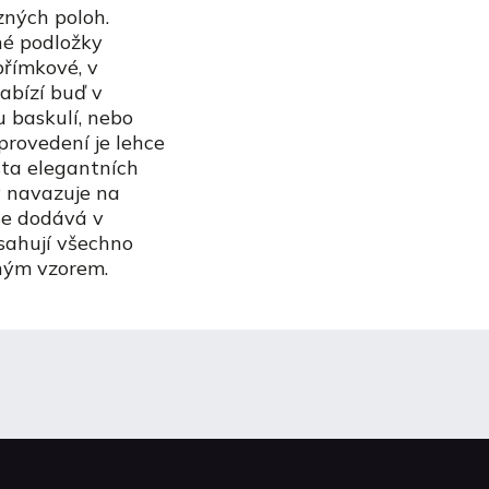
ných poloh.
né podložky
přímkové, v
abízí buď v
 baskulí, nebo
provedení je lehce
sta elegantních
y navazuje na
 se dodává v
sahují všechno
aným vzorem.