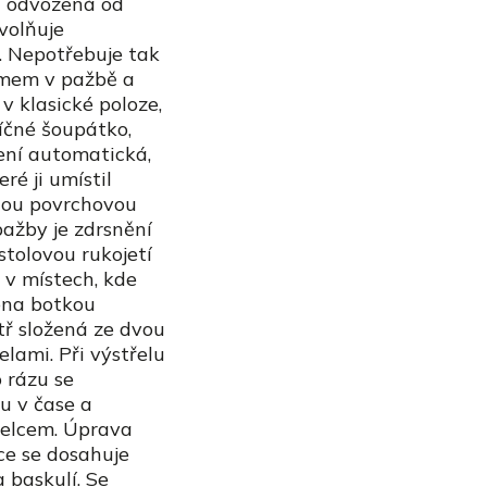
ní odvozená od
volňuje
. Nepotřebuje tak
mem v pažbě a
v klasické poloze,
říčné šoupátko,
není automatická,
ré ji umístil
tnou povrchovou
ažby je zdrsnění
stolovou rukojetí
 v místech, kde
řena botkou
tř složená ze dvou
elami. Při výstřelu
 rázu se
u v čase a
třelcem. Úprava
ce se dosahuje
 baskulí. Se