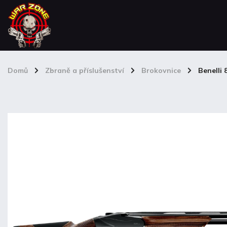
Domů
/
Zbraně a příslušenství
/
Brokovnice
/
Benelli 