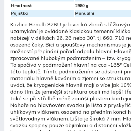
Hmotnost
2980 g
Pojistka
Manuální
Kozlice Benelli 828U je lovecká zbraň s lůžkový
uzamykání je ovládané klasickou temenní kličko
nabízejí v délkách 26, 28 nebo 30“, tj. 660, 710
osazené čoky. Bicí a spoušťový mechanismus je j
možností přepínání pořadí odpalu hlavní. Hlavně
zpracované hlubokým podmražením – tzv. kryog
To spočívá v podmražení hlavní na cca -185° Cel
této teplotě. Tímto podmražením se odstraní pn
materiálu hlavně kováním a zjemní se struktura
uvádí, že kryogenické hlavně mají o více jak 10% 
dáno tím, že jemnější struktura oceli má lepší tře
také se při střelbě méně zanáší plastem kontejn
Nahoře na hlavňovém svazku je lišta z pryskyři
uhlíkovým vláknem, osazená na předním konci h
světlovodným vláknem. Lišta je široká 7 mm. Hla
svazku spojeny pouze objímkou a distanční vložk