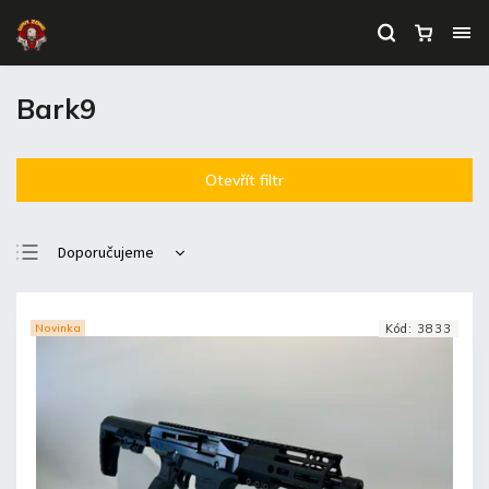
Bark9
Otevřít filtr
Doporučujeme
Nejlevnější
Nejdražší
Novinka
Kód:
3833
Nejprodávanější
Abecedně