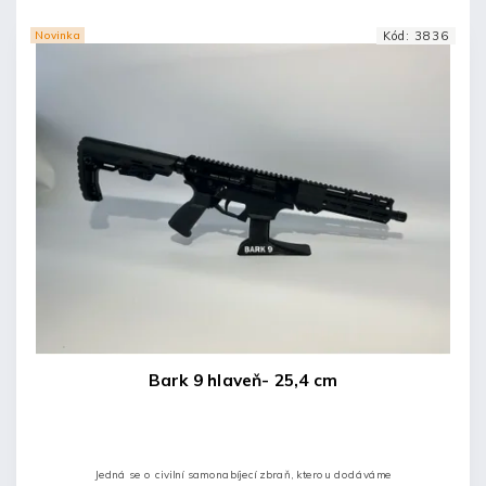
Novinka
Kód:
3836
Bark 9 hlaveň- 25,4 cm
Jedná se o civilní samonabíjecí zbraň, kterou dodáváme