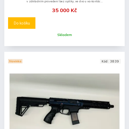
v základním provedení bez optiky, ve dvou variantách
(s krátkou a dlouhou hlavní).
35 000 Kč
Do košíku
Skladem
Novinka
Kód:
3839