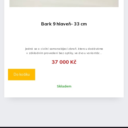
Bark 9 hlaveň- 33 cm
Jedná se o civilní samonabíjecí zbraň, kterou dodáváme
v základním provedení bez optiky, ve dvou variantách
(s krátkou a dlouhou hlavní).
37 000 Kč
Do košíku
Skladem