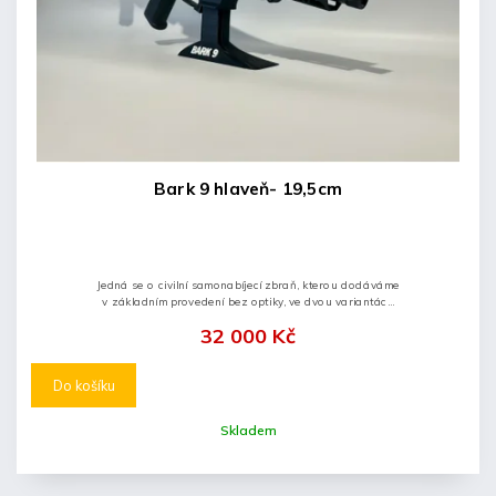
Bark 9 hlaveň- 19,5cm
Jedná se o civilní samonabíjecí zbraň, kterou dodáváme
v základním provedení bez optiky, ve dvou variantách
(s krátkou a dlouhou hlavní).
32 000 Kč
Do košíku
Skladem